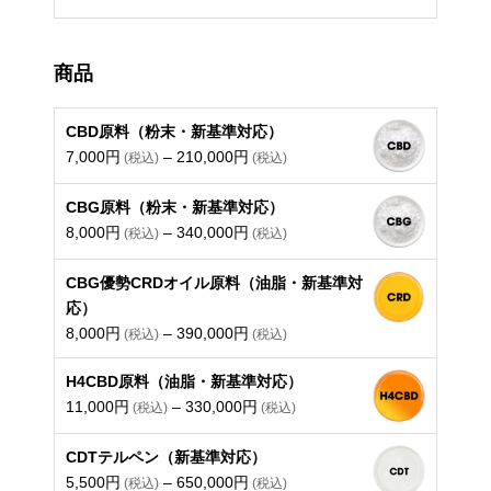
商品
CBD原料（粉末・新基準対応）
価
7,000
円
–
210,000
円
格
帯:
CBG原料（粉末・新基準対応）
7,000
価
8,000
円
–
340,000
円
円
格
–
帯:
CBG優勢CRDオイル原料（油脂・新基準対
210,000
8,000
応）
円
円
価
8,000
円
–
390,000
円
–
格
H4CBD原料（油脂・新基準対応）
340,000
帯:
価
11,000
円
–
330,000
円
円
8,000
格
円
帯:
CDTテルペン（新基準対応）
–
価
11,000
5,500
円
–
650,000
円
390,000