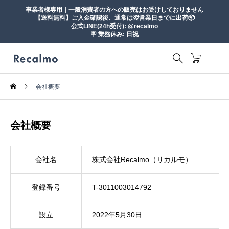
事業者様専用｜一般消費者の方への販売はお受けしておりません
【送料無料】ご入金確認後、通常は翌営業日までに出荷📦
公式LINE(24h受付): @recalmo
🪧 業務休み: 日祝
会社概要
会社概要
会社名
株式会社Recalmo（リカルモ）
登録番号
T-3011003014792
設立
2022年5月30日