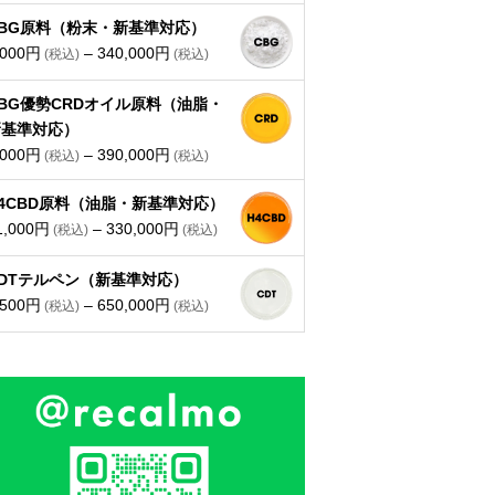
格
帯:
CBG原料（粉末・新基準対応）
7,000
価
,000
円
–
340,000
円
円
格
–
帯:
BG優勢CRDオイル原料（油脂・
210,000
8,000
新基準対応）
円
円
価
,000
円
–
390,000
円
–
格
4CBD原料（油脂・新基準対応）
340,000
帯:
価
1,000
円
–
330,000
円
円
8,000
格
円
帯:
CDTテルペン（新基準対応）
–
価
11,000
,500
円
–
650,000
円
390,000
格
円
円
帯:
–
5,500
330,000
円
円
–
650,000
円