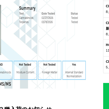
8
C
8
H
1
5