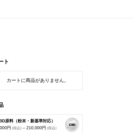
ート
カートに商品がありません。
品
CBD原料（粉末・新基準対応）
価
,000
円
–
210,000
円